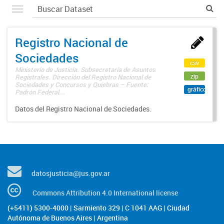
Registro Nacional de
Sociedades
csv
Ministerio de Justicia. Subsecretaría de Asuntos
zip
Registrales. Dirección del Registro Nacional de
Sociedades y Concursos y Quiebras – Fuente:
gráfico
Padrón Federal...
Datos del Registro Nacional de Sociedades.
datosjusticia@jus.gov.ar
Commons Attribution 4.0 International license
(+5411) 5300-4000 | Sarmiento 329 | C 1041 AAG | Ciudad
Autónoma de Buenos Aires | Argentina