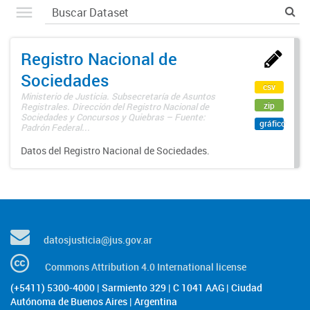
Registro Nacional de
Sociedades
csv
Ministerio de Justicia. Subsecretaría de Asuntos
zip
Registrales. Dirección del Registro Nacional de
Sociedades y Concursos y Quiebras – Fuente:
gráfico
Padrón Federal...
Datos del Registro Nacional de Sociedades.
datosjusticia@jus.gov.ar
Commons Attribution 4.0 International license
(+5411) 5300-4000 | Sarmiento 329 | C 1041 AAG | Ciudad
Autónoma de Buenos Aires | Argentina