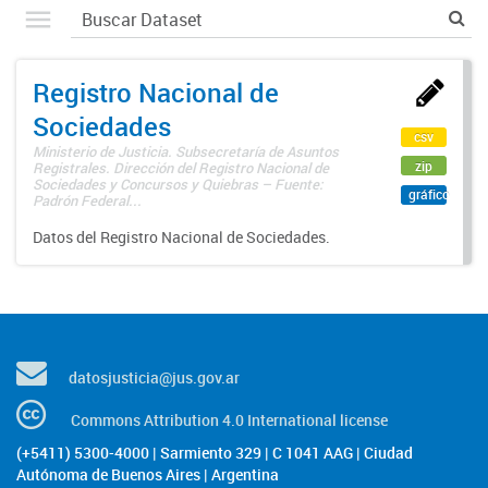
Registro Nacional de
Sociedades
csv
Ministerio de Justicia. Subsecretaría de Asuntos
zip
Registrales. Dirección del Registro Nacional de
Sociedades y Concursos y Quiebras – Fuente:
gráfico
Padrón Federal...
Datos del Registro Nacional de Sociedades.
datosjusticia@jus.gov.ar
Commons Attribution 4.0 International license
(+5411) 5300-4000 | Sarmiento 329 | C 1041 AAG | Ciudad
Autónoma de Buenos Aires | Argentina