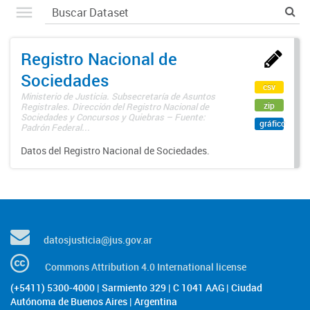
Registro Nacional de
Sociedades
csv
Ministerio de Justicia. Subsecretaría de Asuntos
zip
Registrales. Dirección del Registro Nacional de
Sociedades y Concursos y Quiebras – Fuente:
gráfico
Padrón Federal...
Datos del Registro Nacional de Sociedades.
datosjusticia@jus.gov.ar
Commons Attribution 4.0 International license
(+5411) 5300-4000 | Sarmiento 329 | C 1041 AAG | Ciudad
Autónoma de Buenos Aires | Argentina