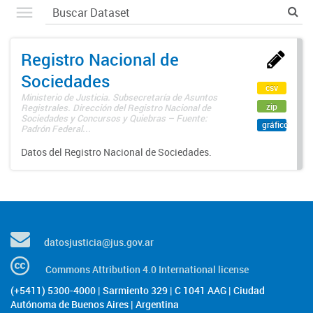
Registro Nacional de
Sociedades
csv
Ministerio de Justicia. Subsecretaría de Asuntos
zip
Registrales. Dirección del Registro Nacional de
Sociedades y Concursos y Quiebras – Fuente:
gráfico
Padrón Federal...
Datos del Registro Nacional de Sociedades.
datosjusticia@jus.gov.ar
Commons Attribution 4.0 International license
(+5411) 5300-4000 | Sarmiento 329 | C 1041 AAG | Ciudad
Autónoma de Buenos Aires | Argentina