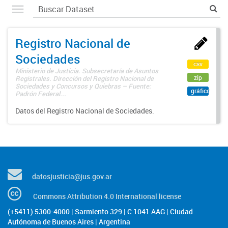
Registro Nacional de
Sociedades
csv
Ministerio de Justicia. Subsecretaría de Asuntos
zip
Registrales. Dirección del Registro Nacional de
Sociedades y Concursos y Quiebras – Fuente:
gráfico
Padrón Federal...
Datos del Registro Nacional de Sociedades.
datosjusticia@jus.gov.ar
Commons Attribution 4.0 International license
(+5411) 5300-4000 | Sarmiento 329 | C 1041 AAG | Ciudad
Autónoma de Buenos Aires | Argentina