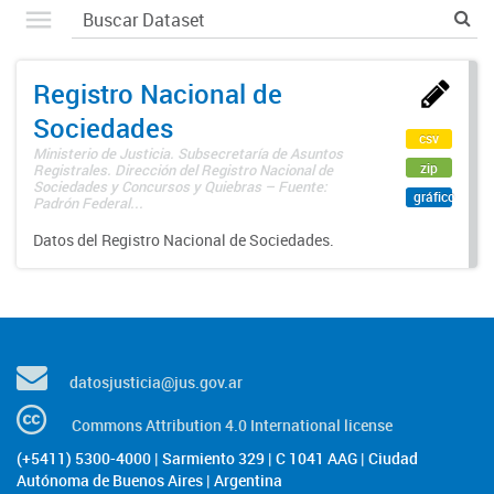
Registro Nacional de
Sociedades
csv
Ministerio de Justicia. Subsecretaría de Asuntos
zip
Registrales. Dirección del Registro Nacional de
Sociedades y Concursos y Quiebras – Fuente:
gráfico
Padrón Federal...
Datos del Registro Nacional de Sociedades.
datosjusticia@jus.gov.ar
Commons Attribution 4.0 International license
(+5411) 5300-4000 | Sarmiento 329 | C 1041 AAG | Ciudad
Autónoma de Buenos Aires | Argentina