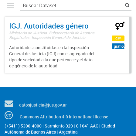
IGJ. Autoridades género
Ministerio de Justicia. Subsecretaría de Asuntos
Registrales. Inspección General de Justicia
csv
gráfico
Autoridades constituidas en la Inspección
General de Justicia (IGJ) con el agregado del
tipo de sociedad a la que pertenece y el dato
de género de la autoridad.
datosjusticia@jus.gov.ar
Commons Attribution 4.0 International license
(+5411) 5300-4000 | Sarmiento 329 | C 1041 AAG | Ciudad
Autónoma de Buenos Aires | Argentina