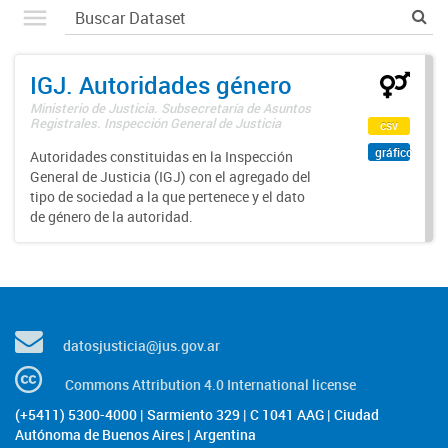
IGJ. Autoridades género
Ministerio de Justicia. Subsecretaría de Asuntos
Registrales. Inspección General de Justicia
csv
gráfico
Autoridades constituidas en la Inspección
General de Justicia (IGJ) con el agregado del
tipo de sociedad a la que pertenece y el dato
de género de la autoridad.
datosjusticia@jus.gov.ar
Commons Attribution 4.0 International license
(+5411) 5300-4000 | Sarmiento 329 | C 1041 AAG | Ciudad
Autónoma de Buenos Aires | Argentina