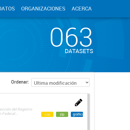
DATOS
ORGANIZACIONES
ACERCA
063
DATASETS
Ordenar
ección del Registro
 Federal...
csv
zip
gráfico