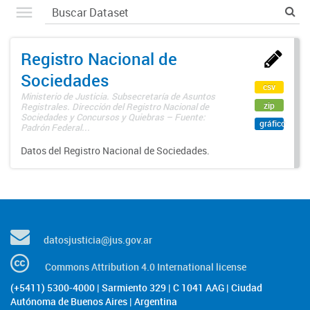
Registro Nacional de
Sociedades
csv
Ministerio de Justicia. Subsecretaría de Asuntos
zip
Registrales. Dirección del Registro Nacional de
Sociedades y Concursos y Quiebras – Fuente:
gráfico
Padrón Federal...
Datos del Registro Nacional de Sociedades.
datosjusticia@jus.gov.ar
Commons Attribution 4.0 International license
(+5411) 5300-4000 | Sarmiento 329 | C 1041 AAG | Ciudad
Autónoma de Buenos Aires | Argentina