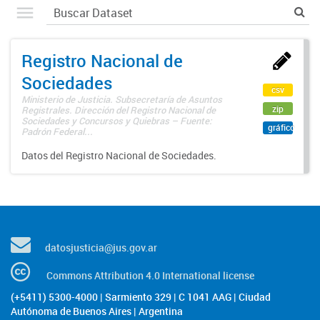
Registro Nacional de
Sociedades
csv
Ministerio de Justicia. Subsecretaría de Asuntos
zip
Registrales. Dirección del Registro Nacional de
Sociedades y Concursos y Quiebras – Fuente:
gráfico
Padrón Federal...
Datos del Registro Nacional de Sociedades.
datosjusticia@jus.gov.ar
Commons Attribution 4.0 International license
(+5411) 5300-4000 | Sarmiento 329 | C 1041 AAG | Ciudad
Autónoma de Buenos Aires | Argentina