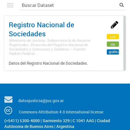
Registro Nacional de
Sociedades
csv
Ministerio de Justicia. Subsecretaría de Asuntos
zip
Registrales. Dirección del Registro Nacional de
Sociedades y Concursos y Quiebras – Fuente:
gráfico
Padrón Federal...
Datos del Registro Nacional de Sociedades.
datosjusticia@jus.gov.ar
Commons Attribution 4.0 International license
(+5411) 5300-4000 | Sarmiento 329 | C 1041 AAG | Ciudad
Autónoma de Buenos Aires | Argentina