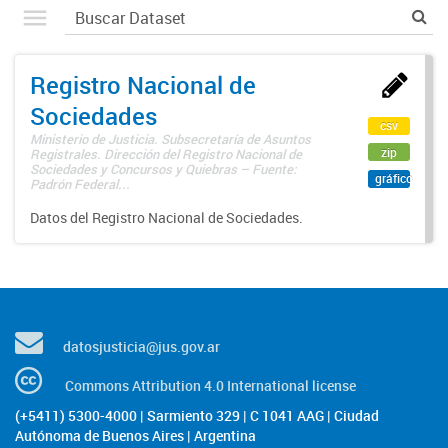
Registro Nacional de
Sociedades
csv
Ministerio de Justicia. Subsecretaría de Asuntos
zip
Registrales. Dirección del Registro Nacional de
Sociedades y Concursos y Quiebras – Fuente:
gráfico
Padrón Federal...
Datos del Registro Nacional de Sociedades.
datosjusticia@jus.gov.ar
Commons Attribution 4.0 International license
(+5411) 5300-4000 | Sarmiento 329 | C 1041 AAG | Ciudad
Autónoma de Buenos Aires | Argentina