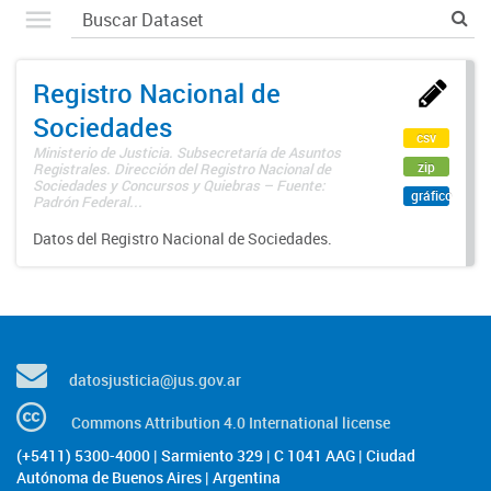
Registro Nacional de
Sociedades
csv
Ministerio de Justicia. Subsecretaría de Asuntos
zip
Registrales. Dirección del Registro Nacional de
Sociedades y Concursos y Quiebras – Fuente:
gráfico
Padrón Federal...
Datos del Registro Nacional de Sociedades.
datosjusticia@jus.gov.ar
Commons Attribution 4.0 International license
(+5411) 5300-4000 | Sarmiento 329 | C 1041 AAG | Ciudad
Autónoma de Buenos Aires | Argentina