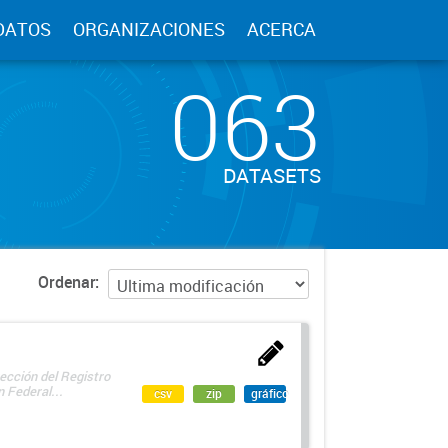
DATOS
ORGANIZACIONES
ACERCA
063
DATASETS
Ordenar
ección del Registro
 Federal...
csv
zip
gráfico