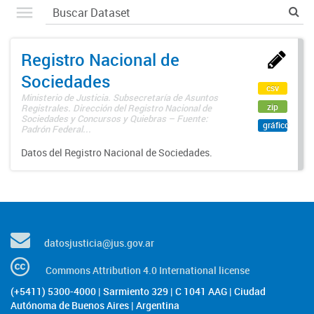
Registro Nacional de
Sociedades
csv
Ministerio de Justicia. Subsecretaría de Asuntos
zip
Registrales. Dirección del Registro Nacional de
Sociedades y Concursos y Quiebras – Fuente:
gráfico
Padrón Federal...
Datos del Registro Nacional de Sociedades.
datosjusticia@jus.gov.ar
Commons Attribution 4.0 International license
(+5411) 5300-4000 | Sarmiento 329 | C 1041 AAG | Ciudad
Autónoma de Buenos Aires | Argentina