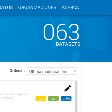
DATOS
ORGANIZACIONES
ACERCA
063
DATASETS
Ordenar
ección del Registro
 Federal...
csv
zip
gráfico