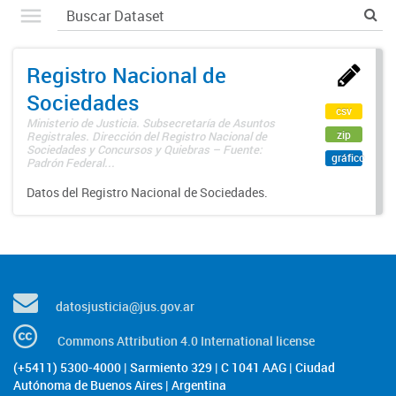
Registro Nacional de
Sociedades
csv
Ministerio de Justicia. Subsecretaría de Asuntos
zip
Registrales. Dirección del Registro Nacional de
Sociedades y Concursos y Quiebras – Fuente:
gráfico
Padrón Federal...
Datos del Registro Nacional de Sociedades.
datosjusticia@jus.gov.ar
Commons Attribution 4.0 International license
(+5411) 5300-4000 | Sarmiento 329 | C 1041 AAG | Ciudad
Autónoma de Buenos Aires | Argentina