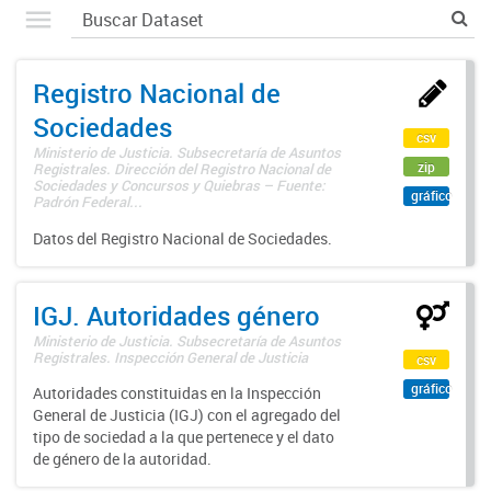
Registro Nacional de
Sociedades
csv
Ministerio de Justicia. Subsecretaría de Asuntos
zip
Registrales. Dirección del Registro Nacional de
Sociedades y Concursos y Quiebras – Fuente:
gráfico
Padrón Federal...
Datos del Registro Nacional de Sociedades.
IGJ. Autoridades género
Ministerio de Justicia. Subsecretaría de Asuntos
Registrales. Inspección General de Justicia
csv
gráfico
Autoridades constituidas en la Inspección
General de Justicia (IGJ) con el agregado del
tipo de sociedad a la que pertenece y el dato
de género de la autoridad.