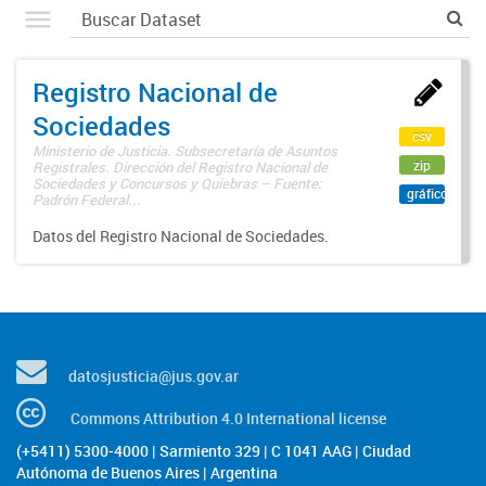
Registro Nacional de
Sociedades
csv
Ministerio de Justicia. Subsecretaría de Asuntos
zip
Registrales. Dirección del Registro Nacional de
Sociedades y Concursos y Quiebras – Fuente:
gráfico
Padrón Federal...
Datos del Registro Nacional de Sociedades.
datosjusticia@jus.gov.ar
Commons Attribution 4.0 International license
(+5411) 5300-4000 | Sarmiento 329 | C 1041 AAG | Ciudad
Autónoma de Buenos Aires | Argentina