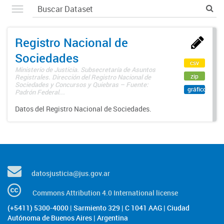
Registro Nacional de
Sociedades
csv
Ministerio de Justicia. Subsecretaría de Asuntos
zip
Registrales. Dirección del Registro Nacional de
Sociedades y Concursos y Quiebras – Fuente:
gráfico
Padrón Federal...
Datos del Registro Nacional de Sociedades.
datosjusticia@jus.gov.ar
Commons Attribution 4.0 International license
(+5411) 5300-4000 | Sarmiento 329 | C 1041 AAG | Ciudad
Autónoma de Buenos Aires | Argentina