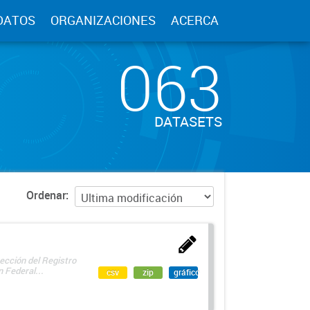
DATOS
ORGANIZACIONES
ACERCA
063
DATASETS
Ordenar
ección del Registro
 Federal...
csv
zip
gráfico