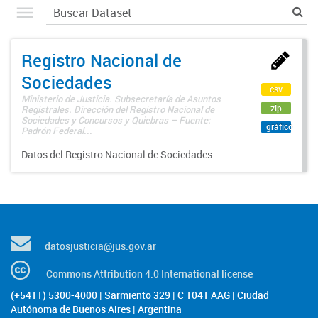
Registro Nacional de
Sociedades
csv
Ministerio de Justicia. Subsecretaría de Asuntos
zip
Registrales. Dirección del Registro Nacional de
Sociedades y Concursos y Quiebras – Fuente:
gráfico
Padrón Federal...
Datos del Registro Nacional de Sociedades.
datosjusticia@jus.gov.ar
Commons Attribution 4.0 International license
(+5411) 5300-4000 | Sarmiento 329 | C 1041 AAG | Ciudad
Autónoma de Buenos Aires | Argentina