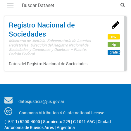
Registro Nacional de
Sociedades
csv
Ministerio de Justicia. Subsecretaría de Asuntos
zip
Registrales. Dirección del Registro Nacional de
Sociedades y Concursos y Quiebras – Fuente:
gráfico
Padrón Federal...
Datos del Registro Nacional de Sociedades.
datosjusticia@jus.gov.ar
Commons Attribution 4.0 International license
(+5411) 5300-4000 | Sarmiento 329 | C 1041 AAG | Ciudad
Autónoma de Buenos Aires | Argentina