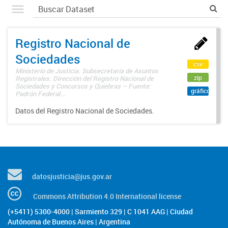
Registro Nacional de
Sociedades
csv
Ministerio de Justicia. Subsecretaría de Asuntos
zip
Registrales. Dirección del Registro Nacional de
Sociedades y Concursos y Quiebras – Fuente:
gráfico
Padrón Federal...
Datos del Registro Nacional de Sociedades.
datosjusticia@jus.gov.ar
Commons Attribution 4.0 International license
(+5411) 5300-4000 | Sarmiento 329 | C 1041 AAG | Ciudad
Autónoma de Buenos Aires | Argentina