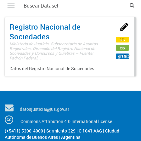
Registro Nacional de
Sociedades
csv
Ministerio de Justicia. Subsecretaría de Asuntos
zip
Registrales. Dirección del Registro Nacional de
Sociedades y Concursos y Quiebras – Fuente:
gráfico
Padrón Federal...
Datos del Registro Nacional de Sociedades.
datosjusticia@jus.gov.ar
Commons Attribution 4.0 International license
(+5411) 5300-4000 | Sarmiento 329 | C 1041 AAG | Ciudad
Autónoma de Buenos Aires | Argentina