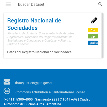
Registro Nacional de
Sociedades
csv
Ministerio de Justicia. Subsecretaría de Asuntos
zip
Registrales. Dirección del Registro Nacional de
Sociedades y Concursos y Quiebras – Fuente:
gráfico
Padrón Federal...
Datos del Registro Nacional de Sociedades.
datosjusticia@jus.gov.ar
Commons Attribution 4.0 International license
(+5411) 5300-4000 | Sarmiento 329 | C 1041 AAG | Ciudad
Autónoma de Buenos Aires | Argentina