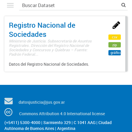
Registro Nacional de
Sociedades
csv
Ministerio de Justicia. Subsecretaría de Asuntos
zip
Registrales. Dirección del Registro Nacional de
Sociedades y Concursos y Quiebras – Fuente:
gráfico
Padrón Federal...
Datos del Registro Nacional de Sociedades.
datosjusticia@jus.gov.ar
Commons Attribution 4.0 International license
(+5411) 5300-4000 | Sarmiento 329 | C 1041 AAG | Ciudad
Autónoma de Buenos Aires | Argentina