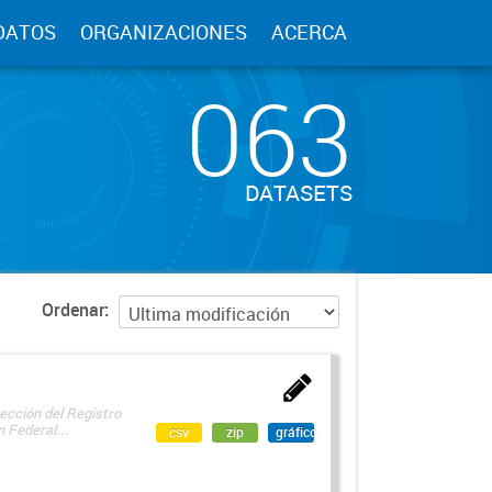
DATOS
ORGANIZACIONES
ACERCA
063
DATASETS
Ordenar
ección del Registro
 Federal...
csv
zip
gráfico