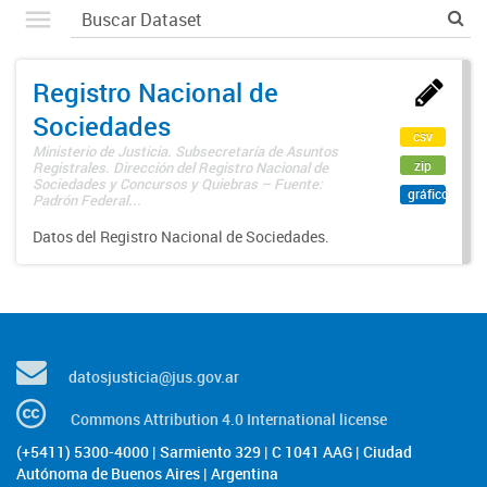
Registro Nacional de
Sociedades
csv
Ministerio de Justicia. Subsecretaría de Asuntos
zip
Registrales. Dirección del Registro Nacional de
Sociedades y Concursos y Quiebras – Fuente:
gráfico
Padrón Federal...
Datos del Registro Nacional de Sociedades.
datosjusticia@jus.gov.ar
Commons Attribution 4.0 International license
(+5411) 5300-4000 | Sarmiento 329 | C 1041 AAG | Ciudad
Autónoma de Buenos Aires | Argentina