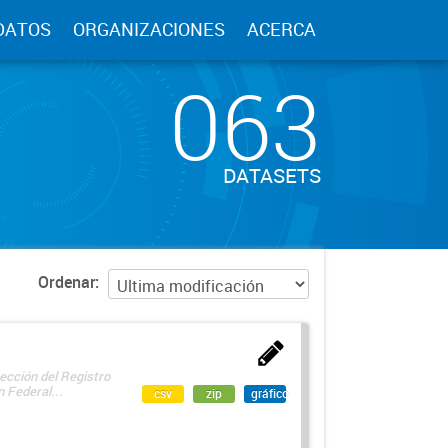
DATOS
ORGANIZACIONES
ACERCA
063
DATASETS
Ordenar
ección del Registro
 Federal...
csv
zip
gráfico