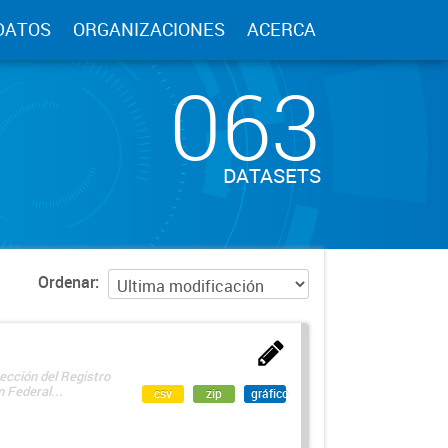
DATOS
ORGANIZACIONES
ACERCA
063
DATASETS
Ordenar
ección del Registro
 Federal...
csv
zip
gráfico