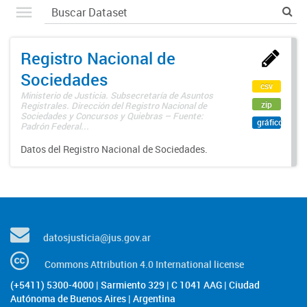
Registro Nacional de
Sociedades
csv
Ministerio de Justicia. Subsecretaría de Asuntos
zip
Registrales. Dirección del Registro Nacional de
Sociedades y Concursos y Quiebras – Fuente:
gráfico
Padrón Federal...
Datos del Registro Nacional de Sociedades.
datosjusticia@jus.gov.ar
Commons Attribution 4.0 International license
(+5411) 5300-4000 | Sarmiento 329 | C 1041 AAG | Ciudad
Autónoma de Buenos Aires | Argentina