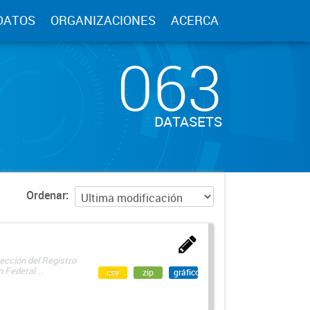
DATOS
ORGANIZACIONES
ACERCA
063
DATASETS
Ordenar
ección del Registro
 Federal...
csv
zip
gráfico