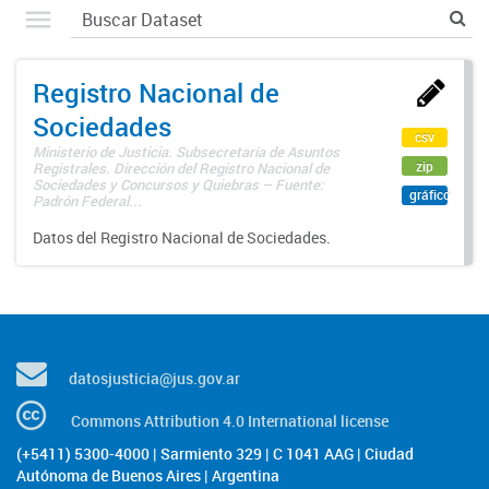
Registro Nacional de
Sociedades
csv
Ministerio de Justicia. Subsecretaría de Asuntos
zip
Registrales. Dirección del Registro Nacional de
Sociedades y Concursos y Quiebras – Fuente:
gráfico
Padrón Federal...
Datos del Registro Nacional de Sociedades.
datosjusticia@jus.gov.ar
Commons Attribution 4.0 International license
(+5411) 5300-4000 | Sarmiento 329 | C 1041 AAG | Ciudad
Autónoma de Buenos Aires | Argentina