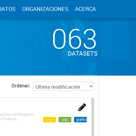
DATOS
ORGANIZACIONES
ACERCA
063
DATASETS
Ordenar
ección del Registro
 Federal...
csv
zip
gráfico