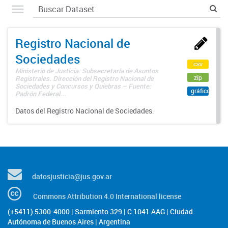
Registro Nacional de
Sociedades
csv
Ministerio de Justicia. Subsecretaría de Asuntos
zip
Registrales. Dirección del Registro Nacional de
Sociedades y Concursos y Quiebras – Fuente:
gráfico
Padrón Federal...
Datos del Registro Nacional de Sociedades.
datosjusticia@jus.gov.ar
Commons Attribution 4.0 International license
(+5411) 5300-4000 | Sarmiento 329 | C 1041 AAG | Ciudad
Autónoma de Buenos Aires | Argentina