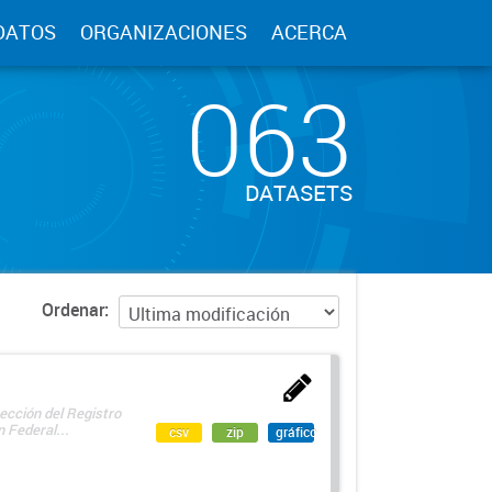
DATOS
ORGANIZACIONES
ACERCA
063
DATASETS
Ordenar
ección del Registro
 Federal...
csv
zip
gráfico