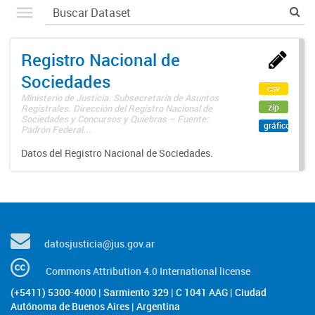
Registro Nacional de
Sociedades
csv
Ministerio de Justicia. Subsecretaría de Asuntos
zip
Registrales. Dirección del Registro Nacional de
Sociedades y Concursos y Quiebras – Fuente:
gráfico
Padrón Federal...
Datos del Registro Nacional de Sociedades.
datosjusticia@jus.gov.ar
Commons Attribution 4.0 International license
(+5411) 5300-4000 | Sarmiento 329 | C 1041 AAG | Ciudad
Autónoma de Buenos Aires | Argentina