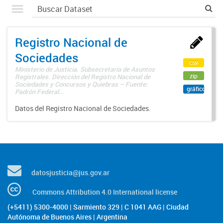
Registro Nacional de
Sociedades
csv
Ministerio de Justicia. Subsecretaría de Asuntos
zip
Registrales. Dirección del Registro Nacional de
Sociedades y Concursos y Quiebras – Fuente:
gráfico
Padrón Federal...
Datos del Registro Nacional de Sociedades.
datosjusticia@jus.gov.ar
Commons Attribution 4.0 International license
(+5411) 5300-4000 | Sarmiento 329 | C 1041 AAG | Ciudad
Autónoma de Buenos Aires | Argentina