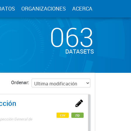
DATOS
ORGANIZACIONES
ACERCA
063
DATASETS
Ordenar
ección
csv
zip
spección General de