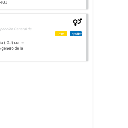
-IGJ.
spección General de
csv
gráfico
a (IGJ) con el
e género de la