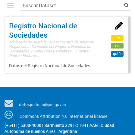
Registro Nacional de
Sociedades
csv
Ministerio de Justicia. Subsecretaría de Asuntos
zip
Registrales. Dirección del Registro Nacional de
Sociedades y Concursos y Quiebras – Fuente:
gráfico
Padrón Federal...
Datos del Registro Nacional de Sociedades.
datosjusticia@jus.gov.ar
Commons Attribution 4.0 International license
(+5411) 5300-4000 | Sarmiento 329 | C 1041 AAG | Ciudad
Autónoma de Buenos Aires | Argentina