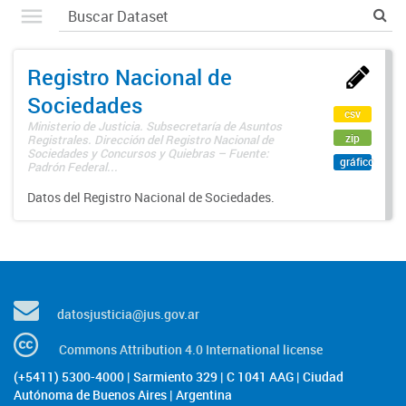
Registro Nacional de
Sociedades
csv
Ministerio de Justicia. Subsecretaría de Asuntos
zip
Registrales. Dirección del Registro Nacional de
Sociedades y Concursos y Quiebras – Fuente:
gráfico
Padrón Federal...
Datos del Registro Nacional de Sociedades.
datosjusticia@jus.gov.ar
Commons Attribution 4.0 International license
(+5411) 5300-4000 | Sarmiento 329 | C 1041 AAG | Ciudad
Autónoma de Buenos Aires | Argentina