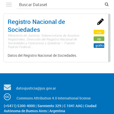
Registro Nacional de
Sociedades
csv
Ministerio de Justicia. Subsecretaría de Asuntos
zip
Registrales. Dirección del Registro Nacional de
Sociedades y Concursos y Quiebras – Fuente:
gráfico
Padrón Federal...
Datos del Registro Nacional de Sociedades.
datosjusticia@jus.gov.ar
Commons Attribution 4.0 International license
(+5411) 5300-4000 | Sarmiento 329 | C 1041 AAG | Ciudad
Autónoma de Buenos Aires | Argentina