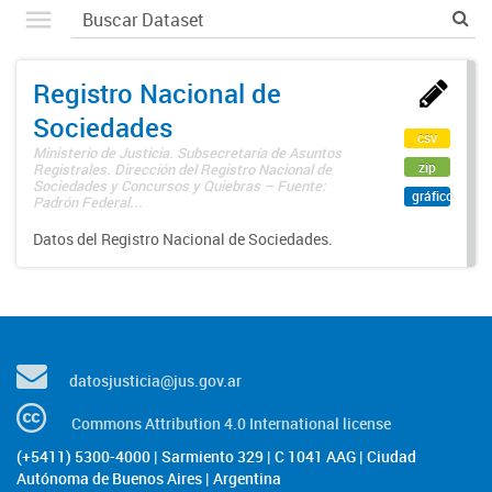
Registro Nacional de
Sociedades
csv
Ministerio de Justicia. Subsecretaría de Asuntos
zip
Registrales. Dirección del Registro Nacional de
Sociedades y Concursos y Quiebras – Fuente:
gráfico
Padrón Federal...
Datos del Registro Nacional de Sociedades.
datosjusticia@jus.gov.ar
Commons Attribution 4.0 International license
(+5411) 5300-4000 | Sarmiento 329 | C 1041 AAG | Ciudad
Autónoma de Buenos Aires | Argentina