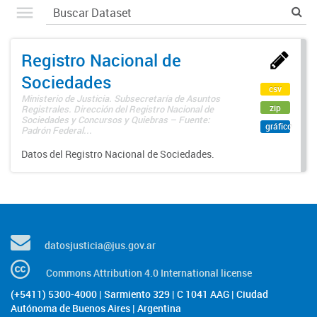
Registro Nacional de
Sociedades
csv
Ministerio de Justicia. Subsecretaría de Asuntos
zip
Registrales. Dirección del Registro Nacional de
Sociedades y Concursos y Quiebras – Fuente:
gráfico
Padrón Federal...
Datos del Registro Nacional de Sociedades.
datosjusticia@jus.gov.ar
Commons Attribution 4.0 International license
(+5411) 5300-4000 | Sarmiento 329 | C 1041 AAG | Ciudad
Autónoma de Buenos Aires | Argentina