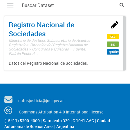
Registro Nacional de
Sociedades
csv
Ministerio de Justicia. Subsecretaría de Asuntos
zip
Registrales. Dirección del Registro Nacional de
Sociedades y Concursos y Quiebras – Fuente:
gráfico
Padrón Federal...
Datos del Registro Nacional de Sociedades.
datosjusticia@jus.gov.ar
Commons Attribution 4.0 International license
(+5411) 5300-4000 | Sarmiento 329 | C 1041 AAG | Ciudad
Autónoma de Buenos Aires | Argentina