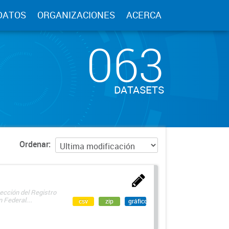
DATOS
ORGANIZACIONES
ACERCA
063
DATASETS
Ordenar
ección del Registro
 Federal...
csv
zip
gráfico