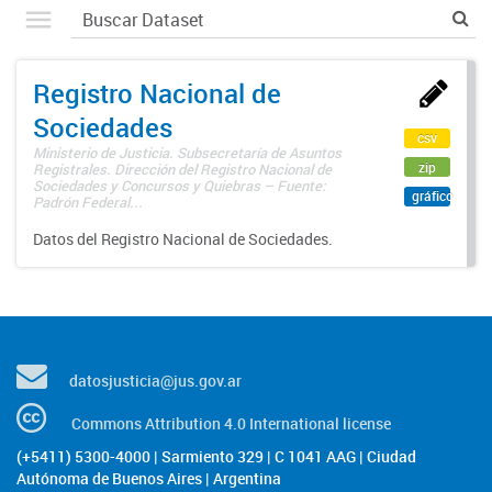
Registro Nacional de
Sociedades
csv
Ministerio de Justicia. Subsecretaría de Asuntos
zip
Registrales. Dirección del Registro Nacional de
Sociedades y Concursos y Quiebras – Fuente:
gráfico
Padrón Federal...
Datos del Registro Nacional de Sociedades.
datosjusticia@jus.gov.ar
Commons Attribution 4.0 International license
(+5411) 5300-4000 | Sarmiento 329 | C 1041 AAG | Ciudad
Autónoma de Buenos Aires | Argentina